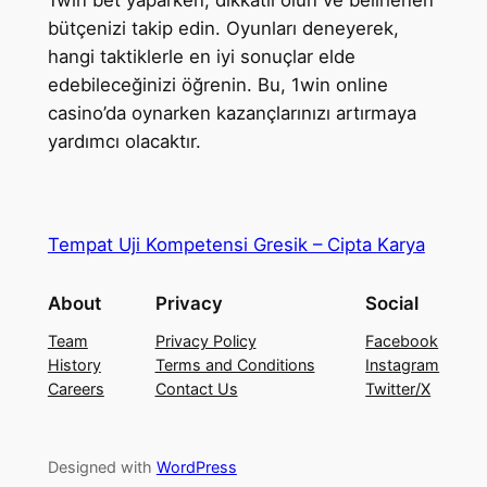
bütçenizi takip edin. Oyunları deneyerek,
hangi taktiklerle en iyi sonuçlar elde
edebileceğinizi öğrenin. Bu, 1win online
casino’da oynarken kazançlarınızı artırmaya
yardımcı olacaktır.
Tempat Uji Kompetensi Gresik – Cipta Karya
About
Privacy
Social
Team
Privacy Policy
Facebook
History
Terms and Conditions
Instagram
Careers
Contact Us
Twitter/X
Designed with
WordPress