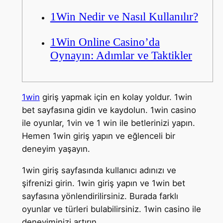
1Win Nedir ve Nasıl Kullanılır?
1Win Online Casino’da
Oynayın: Adımlar ve Taktikler
1win
giriş yapmak için en kolay yoldur. 1win
bet sayfasına gidin ve kaydolun. 1win casino
ile oyunlar, 1vin ve 1 win ile betlerinizi yapın.
Hemen 1win giriş yapın ve eğlenceli bir
deneyim yaşayın.
1win giriş sayfasında kullanıcı adınızı ve
şifrenizi girin. 1win giriş yapın ve 1win bet
sayfasına yönlendirilirsiniz. Burada farklı
oyunlar ve türleri bulabilirsiniz. 1win casino ile
deneyiminizi artırın.