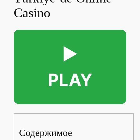
Casino
▶️
PLAY
Содержимое