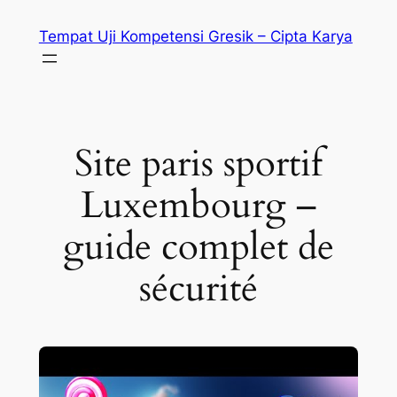
Skip
Tempat Uji Kompetensi Gresik – Cipta Karya
to
content
Site paris sportif
Luxembourg –
guide complet de
sécurité