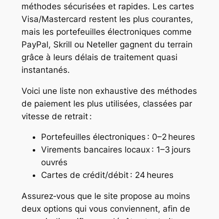
méthodes sécurisées et rapides. Les cartes
Visa/Mastercard restent les plus courantes,
mais les portefeuilles électroniques comme
PayPal, Skrill ou Neteller gagnent du terrain
grâce à leurs délais de traitement quasi
instantanés.
Voici une liste non exhaustive des méthodes
de paiement les plus utilisées, classées par
vitesse de retrait :
Portefeuilles électroniques : 0–2 heures
Virements bancaires locaux : 1–3 jours
ouvrés
Cartes de crédit/débit : 24 heures
Assurez‑vous que le site propose au moins
deux options qui vous conviennent, afin de