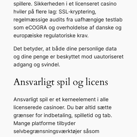
spillere. Sikkerheden i et licenseret casino
hviler på flere lag: SSL‑kryptering,
regelmæssige audits fra uafhængige testlab
som eCOGRA og overholdelse af danske og
europæiske regulatoriske krav.
Det betyder, at både dine personlige data
og dine penge er beskyttet mod uautoriseret
adgang og svindel.
Ansvarligt spil og licens
Ansvarligt spil er et kerneelement i alle
licenserede casinoer. Du bør altid sætte
grænser for indbetaling, spilletid og tab.
Mange platforme tilbyder
selvbegrænsningsværktøjer såsom