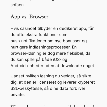
sofaen.
App vs. Browser
Hvis casinoet tilbyder en dedikeret app, får
du ofte ekstra funktioner som
push‑notifikationer om nye bonusser og
hurtigere indløsningsprocesser. En
browser‑løsning er dog mere fleksibel, da
du kan spille på både iOS‑ og
Android‑enheder uden at downloade noget.
Uanset hvilken løsning du vælger, så sikre
dig, at den er licenseret og leverer krypteret
SSL‑beskyttelse, så dine data forbliver
private.