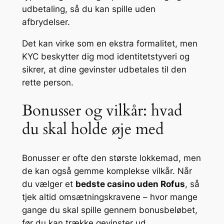
udbetaling, så du kan spille uden
afbrydelser.
Det kan virke som en ekstra formalitet, men
KYC beskytter dig mod identitetstyveri og
sikrer, at dine gevinster udbetales til den
rette person.
Bonusser og vilkår: hvad
du skal holde øje med
Bonusser er ofte den største lokkemad, men
de kan også gemme komplekse vilkår. Når
du vælger et
bedste casino uden Rofus
, så
tjek altid omsætningskravene – hvor mange
gange du skal spille gennem bonusbeløbet,
før du kan trække gevinster ud.