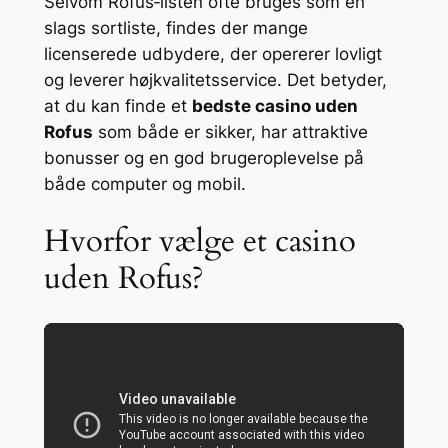
Selvom Rofus‑listen ofte bruges som en
slags sortliste, findes der mange
licenserede udbydere, der opererer lovligt
og leverer højkvalitetsservice. Det betyder,
at du kan finde et
bedste casino uden
Rofus
som både er sikker, har attraktive
bonusser og en god brugeroplevelse på
både computer og mobil.
Hvorfor vælge et casino
uden Rofus?