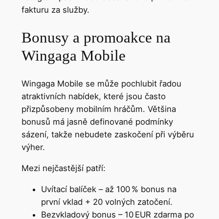
fakturu za služby.
Bonusy a promoakce na
Wingaga Mobile
Wingaga Mobile se může pochlubit řadou
atraktivních nabídek, které jsou často
přizpůsobeny mobilním hráčům. Většina
bonusů má jasně definované podmínky
sázení, takže nebudete zaskočení při výběru
výher.
Mezi nejčastější patří:
Uvítací balíček – až 100 % bonus na
první vklad + 20 volných zatočení.
Bezvkladový bonus – 10 EUR zdarma po