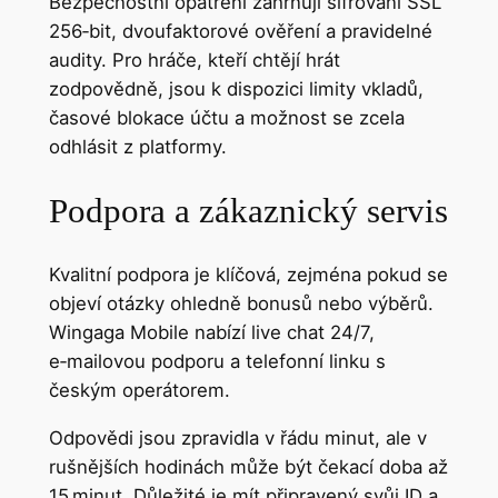
Bezpečnostní opatření zahrnují šifrování SSL
256‑bit, dvoufaktorové ověření a pravidelné
audity. Pro hráče, kteří chtějí hrát
zodpovědně, jsou k dispozici limity vkladů,
časové blokace účtu a možnost se zcela
odhlásit z platformy.
Podpora a zákaznický servis
Kvalitní podpora je klíčová, zejména pokud se
objeví otázky ohledně bonusů nebo výběrů.
Wingaga Mobile nabízí live chat 24/7,
e‑mailovou podporu a telefonní linku s
českým operátorem.
Odpovědi jsou zpravidla v řádu minut, ale v
rušnějších hodinách může být čekací doba až
15 minut. Důležité je mít připravený svůj ID a