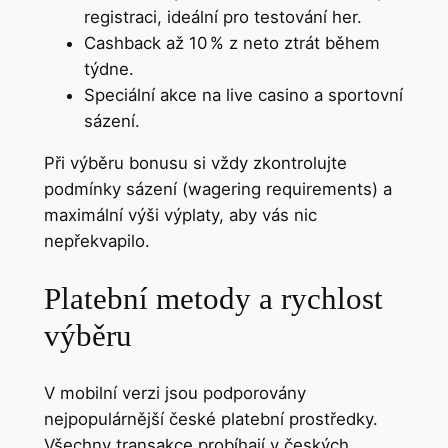
registraci, ideální pro testování her.
Cashback až 10 % z neto ztrát během
týdne.
Speciální akce na live casino a sportovní
sázení.
Při výběru bonusu si vždy zkontrolujte
podmínky sázení (wagering requirements) a
maximální výši výplaty, aby vás nic
nepřekvapilo.
Platební metody a rychlost
výběru
V mobilní verzi jsou podporovány
nejpopulárnější české platební prostředky.
Všechny transakce probíhají v českých