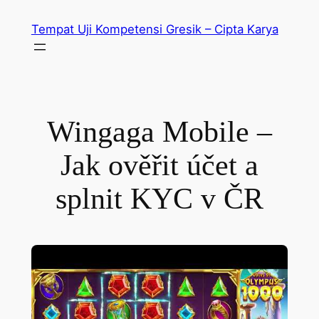
Skip
Tempat Uji Kompetensi Gresik – Cipta Karya
to
content
Wingaga Mobile –
Jak ověřit účet a
splnit KYC v ČR