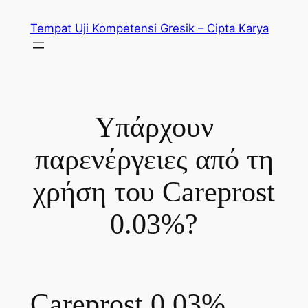
Skip
Tempat Uji Kompetensi Gresik – Cipta Karya
to
content
Υπάρχουν
παρενέργειες από τη
χρήση του Careprost
0.03%?
Careprost 0.03%