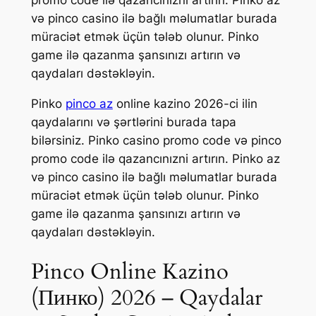
və pinco casino ilə bağlı məlumatlar burada
müraciət etmək üçün tələb olunur. Pinko
game ilə qazanma şansınızı artırın və
qaydaları dəstəkləyin.
Pinko
pinco az
online kazino 2026-ci ilin
qaydalarını və şərtlərini burada tapa
bilərsiniz. Pinko casino promo code və pinco
promo code ilə qazancınızni artırın. Pinko az
və pinco casino ilə bağlı məlumatlar burada
müraciət etmək üçün tələb olunur. Pinko
game ilə qazanma şansınızı artırın və
qaydaları dəstəkləyin.
Pinco Online Kazino
(Пинко) 2026 – Qaydalar