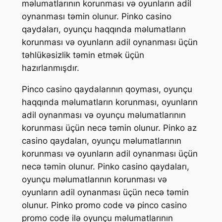
məlumatlarının korunması və oyunların adil
oynanması təmin olunur. Pinko casino
qaydaları, oyunçu haqqında məlumatların
korunması və oyunların adil oynanması üçün
təhlükəsizlik təmin etmək üçün
hazırlanmışdır.
Pinco casino qaydalarının qoyması, oyunçu
haqqında məlumatların korunması, oyunların
adil oynanması və oyunçu məlumatlarının
korunması üçün necə təmin olunur. Pinko az
casino qaydaları, oyunçu məlumatlarının
korunması və oyunların adil oynanması üçün
necə təmin olunur. Pinko casino qaydaları,
oyunçu məlumatlarının korunması və
oyunların adil oynanması üçün necə təmin
olunur. Pinko promo code və pinco casino
promo code ilə oyunçu məlumatlarının