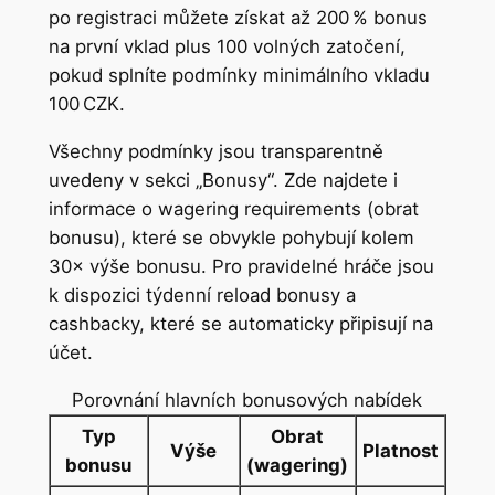
po registraci můžete získat až 200 % bonus
na první vklad plus 100 volných zatočení,
pokud splníte podmínky minimálního vkladu
100 CZK.
Všechny podmínky jsou transparentně
uvedeny v sekci „Bonusy“. Zde najdete i
informace o wagering requirements (obrat
bonusu), které se obvykle pohybují kolem
30× výše bonusu. Pro pravidelné hráče jsou
k dispozici týdenní reload bonusy a
cashbacky, které se automaticky připisují na
účet.
Porovnání hlavních bonusových nabídek
Typ
Obrat
Výše
Platnost
bonusu
(wagering)