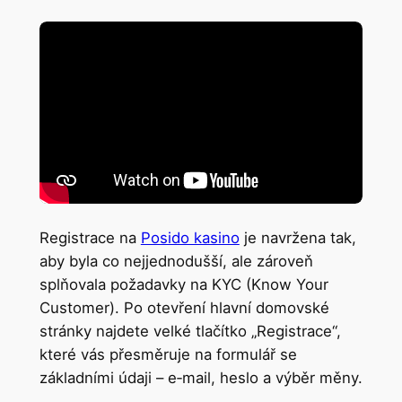
Registrace na
Posido kasino
je navržena tak,
aby byla co nejjednodušší, ale zároveň
splňovala požadavky na KYC (Know Your
Customer). Po otevření hlavní domovské
stránky najdete velké tlačítko „Registrace“,
které vás přesměruje na formulář se
základními údaji – e‑mail, heslo a výběr měny.