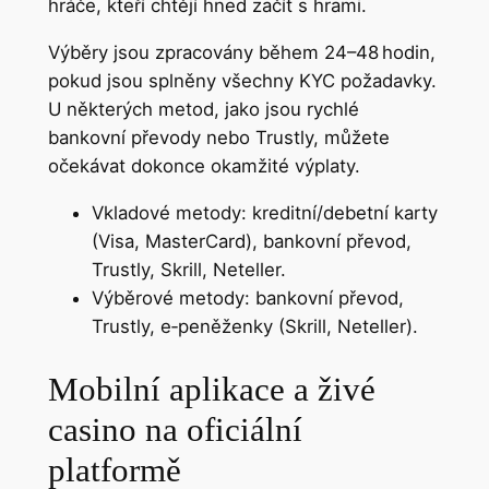
hráče, kteří chtějí hned začít s hrami.
Výběry jsou zpracovány během 24–48 hodin,
pokud jsou splněny všechny KYC požadavky.
U některých metod, jako jsou rychlé
bankovní převody nebo Trustly, můžete
očekávat dokonce okamžité výplaty.
Vkladové metody: kreditní/debetní karty
(Visa, MasterCard), bankovní převod,
Trustly, Skrill, Neteller.
Výběrové metody: bankovní převod,
Trustly, e‑peněženky (Skrill, Neteller).
Mobilní aplikace a živé
casino na oficiální
platformě