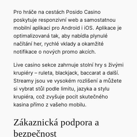
Pro hráče na cestách Posido Casino
poskytuje responzivní web a samostatnou
mobilní aplikaci pro Android i iOS. Aplikace je
optimalizovaná tak, aby nabídla plynulé
načítání her, rychlé vklady a okamžité
notifikace o nových promo akcích.
Live casino sekce zahrnuje stolní hry s živými
krupiéry – ruleta, blackjack, baccarat a další.
Streamy jsou ve vysokém rozlišení a můžete
si vybrat stůl podle limitu, jazyka a stylu
krupiéra, což zvyšuje pocit skutečného
kasina přímo z vašeho mobilu.
Zákaznická podpora a
bezpečnost