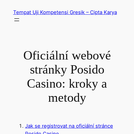
Skip
Tempat Uji Kompetensi Gresik – Cipta Karya
to
content
Oficiální webové
stránky Posido
Casino: kroky a
metody
Jak se registrovat na oficiální stránce
Posido Casino