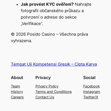
Jak provést KYC ověření?
Nahrajte
fotografii občanského průkazu a
potvrzení o adrese do sekce
„Verifikace“.
© 2026 Posido Casino – Všechna práva
vyhrazena.
Tempat Uji Kompetensi Gresik – Cipta Karya
About
Privacy
Social
Team
Privacy Policy
Facebook
History
Terms and Conditions
Instagram
Careers
Contact Us
Twitter/X