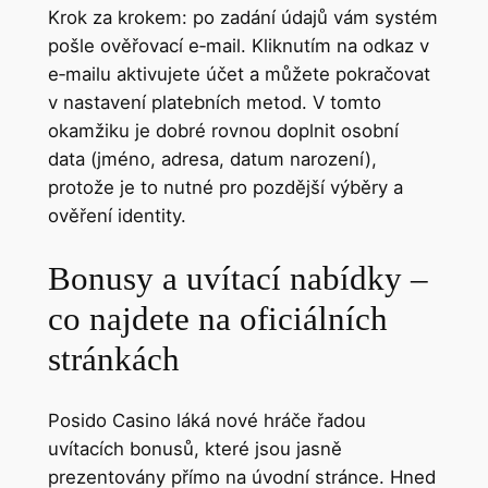
Krok za krokem: po zadání údajů vám systém
pošle ověřovací e‑mail. Kliknutím na odkaz v
e‑mailu aktivujete účet a můžete pokračovat
v nastavení platebních metod. V tomto
okamžiku je dobré rovnou doplnit osobní
data (jméno, adresa, datum narození),
protože je to nutné pro pozdější výběry a
ověření identity.
Bonusy a uvítací nabídky –
co najdete na oficiálních
stránkách
Posido Casino láká nové hráče řadou
uvítacích bonusů, které jsou jasně
prezentovány přímo na úvodní stránce. Hned