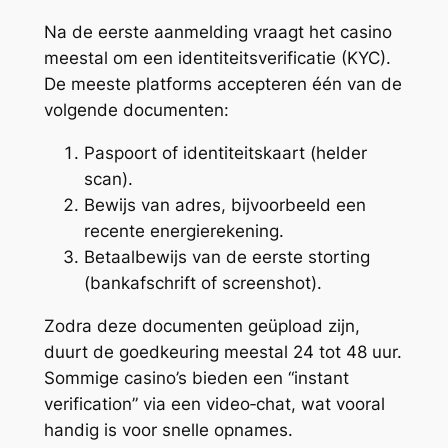
Na de eerste aanmelding vraagt het casino
meestal om een identiteitsverificatie (KYC).
De meeste platforms accepteren één van de
volgende documenten:
Paspoort of identiteitskaart (helder
scan).
Bewijs van adres, bijvoorbeeld een
recente energierekening.
Betaalbewijs van de eerste storting
(bankafschrift of screenshot).
Zodra deze documenten geüpload zijn,
duurt de goedkeuring meestal 24 tot 48 uur.
Sommige casino’s bieden een “instant
verification” via een video‑chat, wat vooral
handig is voor snelle opnames.