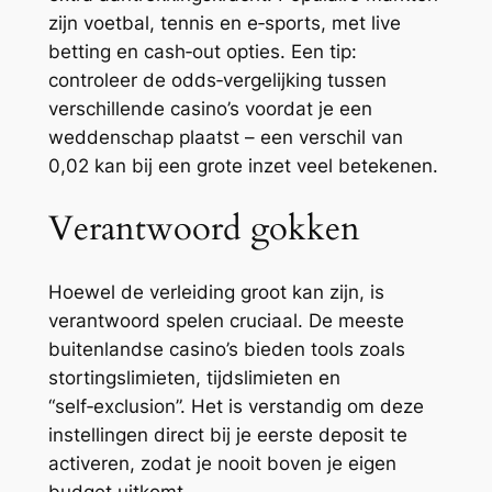
zijn voetbal, tennis en e‑sports, met live
betting en cash‑out opties. Een tip:
controleer de odds‑vergelijking tussen
verschillende casino’s voordat je een
weddenschap plaatst – een verschil van
0,02 kan bij een grote inzet veel betekenen.
Verantwoord gokken
Hoewel de verleiding groot kan zijn, is
verantwoord spelen cruciaal. De meeste
buitenlandse casino’s bieden tools zoals
stortingslimieten, tijdslimieten en
“self‑exclusion”. Het is verstandig om deze
instellingen direct bij je eerste deposit te
activeren, zodat je nooit boven je eigen
budget uitkomt.