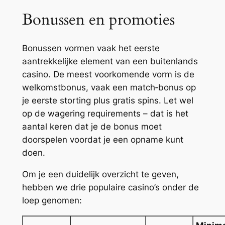
Bonussen en promoties
Bonussen vormen vaak het eerste
aantrekkelijke element van een buitenlands
casino. De meest voorkomende vorm is de
welkomstbonus, vaak een match‑bonus op
je eerste storting plus gratis spins. Let wel
op de
wagering requirements
– dat is het
aantal keren dat je de bonus moet
doorspelen voordat je een opname kunt
doen.
Om je een duidelijk overzicht te geven,
hebben we drie populaire casino’s onder de
loep genomen: