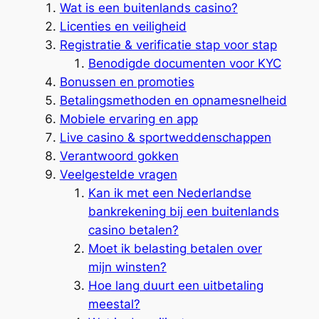
Wat is een buitenlands casino?
Licenties en veiligheid
Registratie & verificatie stap voor stap
Benodigde documenten voor KYC
Bonussen en promoties
Betalingsmethoden en opnamesnelheid
Mobiele ervaring en app
Live casino & sportweddenschappen
Verantwoord gokken
Veelgestelde vragen
Kan ik met een Nederlandse
bankrekening bij een buitenlands
casino betalen?
Moet ik belasting betalen over
mijn winsten?
Hoe lang duurt een uitbetaling
meestal?