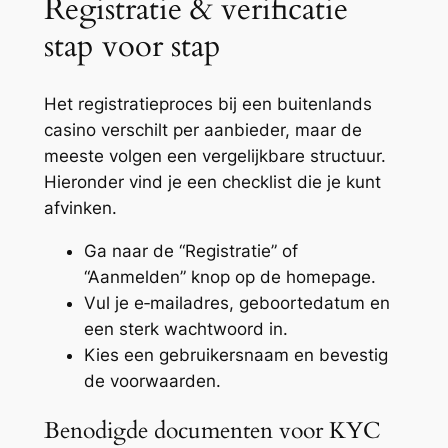
Registratie & verificatie
stap voor stap
Het registratieproces bij een buitenlands
casino verschilt per aanbieder, maar de
meeste volgen een vergelijkbare structuur.
Hieronder vind je een checklist die je kunt
afvinken.
Ga naar de “Registratie” of
“Aanmelden” knop op de homepage.
Vul je e‑mailadres, geboortedatum en
een sterk wachtwoord in.
Kies een gebruikersnaam en bevestig
de voorwaarden.
Benodigde documenten voor KYC