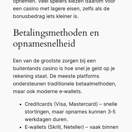
opnemen. Veel spelers kiezen daarom voor
een casino met lagere eisen, zelfs als de
bonusbedrag iets kleiner is.
Betalingsmethoden en
opnamesnelheid
Een van de grootste zorgen bij een
buitenlands casino is hoe snel je geld op je
rekening staat. De meeste platforms
ondersteunen traditionele betaalmethoden,
maar ook moderne e‑wallets.
Creditcards (Visa, Mastercard) – snelle
stortingen, maar opnames kunnen 3‑5
werkdagen duren.
E‑wallets (Skrill, Neteller) – vaak binnen