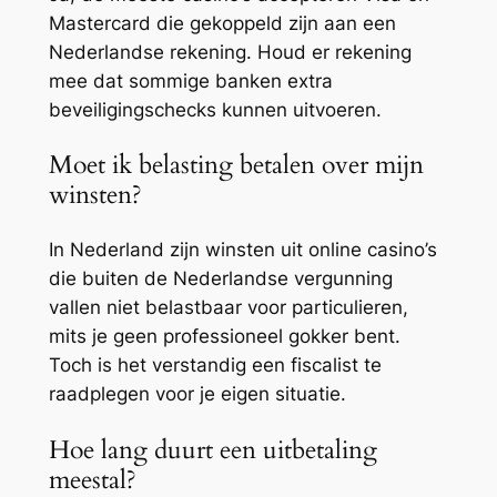
Mastercard die gekoppeld zijn aan een
Nederlandse rekening. Houd er rekening
mee dat sommige banken extra
beveiligingschecks kunnen uitvoeren.
Moet ik belasting betalen over mijn
winsten?
In Nederland zijn winsten uit online casino’s
die buiten de Nederlandse vergunning
vallen niet belastbaar voor particulieren,
mits je geen professioneel gokker bent.
Toch is het verstandig een fiscalist te
raadplegen voor je eigen situatie.
Hoe lang duurt een uitbetaling
meestal?