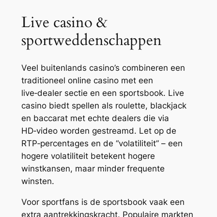
Live casino &
sportweddenschappen
Veel buitenlands casino’s combineren een
traditioneel online casino met een
live‑dealer sectie en een sportsbook. Live
casino biedt spellen als roulette, blackjack
en baccarat met echte dealers die via
HD‑video worden gestreamd. Let op de
RTP‑percentages en de “volatiliteit” – een
hogere volatiliteit betekent hogere
winstkansen, maar minder frequente
winsten.
Voor sportfans is de sportsbook vaak een
extra aantrekkingskracht. Populaire markten