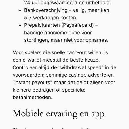
24 uur opgewaardeerd en uitbetaald.
Bankoverschrijving – veilig, maar kan
5‑7 werkdagen kosten.
Prepaidkaarten (Paysafecard) –
handige anonieme optie voor
stortingen, maar niet voor opnames.
Voor spelers die snelle cash‑out willen, is
een e‑wallet meestal de beste keuze.
Controleer altijd de “withdrawal speed” in de
voorwaarden; sommige casino’s adverteren
“instant payouts”, maar dat geldt alleen voor
kleinere bedragen of specifieke
betaalmethoden.
Mobiele ervaring en app