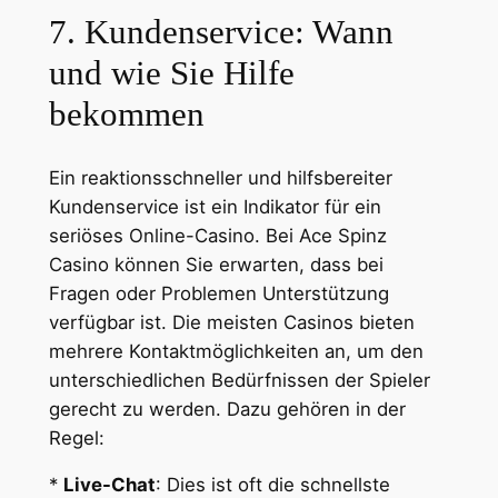
7. Kundenservice: Wann
und wie Sie Hilfe
bekommen
Ein reaktionsschneller und hilfsbereiter
Kundenservice ist ein Indikator für ein
seriöses Online-Casino. Bei Ace Spinz
Casino können Sie erwarten, dass bei
Fragen oder Problemen Unterstützung
verfügbar ist. Die meisten Casinos bieten
mehrere Kontaktmöglichkeiten an, um den
unterschiedlichen Bedürfnissen der Spieler
gerecht zu werden. Dazu gehören in der
Regel:
*
Live-Chat
: Dies ist oft die schnellste