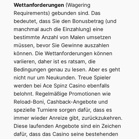
Wettanforderungen
(Wagering
Requirements) gebunden sind. Das
bedeutet, dass Sie den Bonusbetrag (und
manchmal auch die Einzahlung) eine
bestimmte Anzahl von Malen umsetzen
müssen, bevor Sie Gewinne auszahlen
können. Die Wettanforderungen können
variieren, daher ist es ratsam, die
Bedingungen genau zu lesen. Aber es geht
nicht nur um Neukunden. Treue Spieler
werden bei Ace Spinz Casino ebenfalls
belohnt. Regelmäßige Promotionen wie
Reload-Boni, Cashback-Angebote und
spezielle Turniere sorgen dafür, dass es
immer wieder Anreize gibt, zurückzukehren.
Diese laufenden Angebote sind ein Zeichen
dafür, dass das Casino seine bestehenden