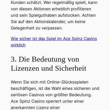
Kunden schätzt. Wer regelmäßig spielt, kann
von diesen Aktionen erheblich profitieren
und sein Spielguthaben aufstocken. Achten
Sie auf den Aktionskalender, um keine
Gelegenheit zu verpassen.
Wie sicher ist das Spiel im Ace Spinz Casino
wirklich
3. Die Bedeutung von
Lizenzen und Sicherheit
Wenn Sie sich mit Online-Glücksspielen
beschäftigen, ist die Wahl eines sicheren und
seriösen Casinos von größter Bedeutung.
Ace Spinz Casino operiert unter einer
anerkannten Lizenz einer