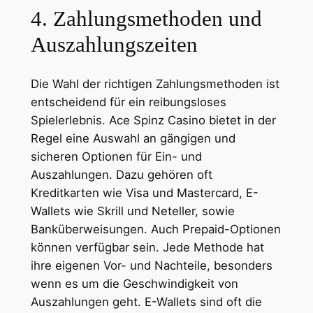
4. Zahlungsmethoden und
Auszahlungszeiten
Die Wahl der richtigen Zahlungsmethoden ist
entscheidend für ein reibungsloses
Spielerlebnis. Ace Spinz Casino bietet in der
Regel eine Auswahl an gängigen und
sicheren Optionen für Ein- und
Auszahlungen. Dazu gehören oft
Kreditkarten wie Visa und Mastercard, E-
Wallets wie Skrill und Neteller, sowie
Banküberweisungen. Auch Prepaid-Optionen
können verfügbar sein. Jede Methode hat
ihre eigenen Vor- und Nachteile, besonders
wenn es um die Geschwindigkeit von
Auszahlungen geht. E-Wallets sind oft die