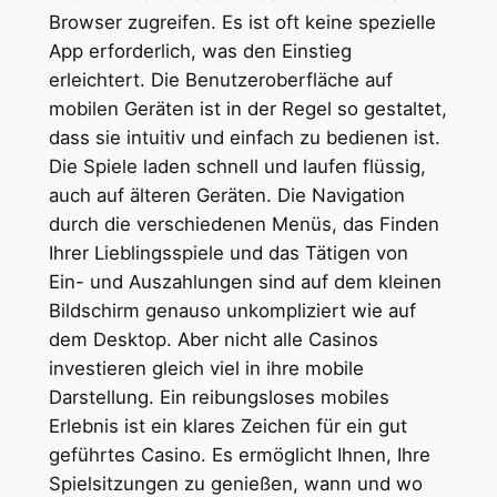
Browser zugreifen. Es ist oft keine spezielle
App erforderlich, was den Einstieg
erleichtert. Die Benutzeroberfläche auf
mobilen Geräten ist in der Regel so gestaltet,
dass sie intuitiv und einfach zu bedienen ist.
Die Spiele laden schnell und laufen flüssig,
auch auf älteren Geräten. Die Navigation
durch die verschiedenen Menüs, das Finden
Ihrer Lieblingsspiele und das Tätigen von
Ein- und Auszahlungen sind auf dem kleinen
Bildschirm genauso unkompliziert wie auf
dem Desktop. Aber nicht alle Casinos
investieren gleich viel in ihre mobile
Darstellung. Ein reibungsloses mobiles
Erlebnis ist ein klares Zeichen für ein gut
geführtes Casino. Es ermöglicht Ihnen, Ihre
Spielsitzungen zu genießen, wann und wo