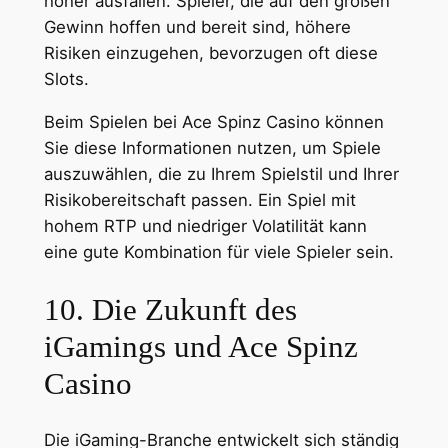
höher ausfallen. Spieler, die auf den großen
Gewinn hoffen und bereit sind, höhere
Risiken einzugehen, bevorzugen oft diese
Slots.
Beim Spielen bei Ace Spinz Casino können
Sie diese Informationen nutzen, um Spiele
auszuwählen, die zu Ihrem Spielstil und Ihrer
Risikobereitschaft passen. Ein Spiel mit
hohem RTP und niedriger Volatilität kann
eine gute Kombination für viele Spieler sein.
10. Die Zukunft des
iGamings und Ace Spinz
Casino
Die iGaming-Branche entwickelt sich ständig